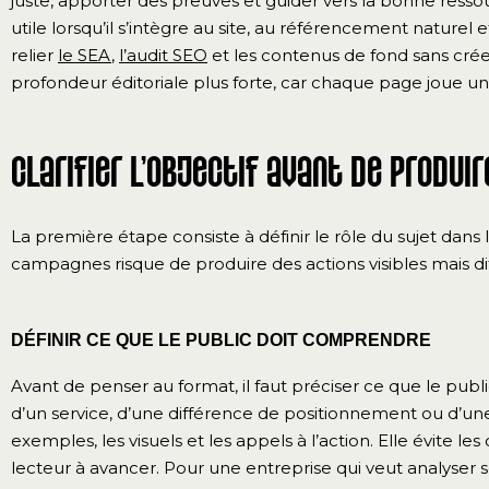
juste, apporter des preuves et guider vers la bonne re
utile lorsqu’il s’intègre au site, au référencement natur
relier
le SEA
,
l’audit SEO
et les contenus de fond sans créer
profondeur éditoriale plus forte, car chaque page joue un
Clarifier l’objectif avant de produir
La première étape consiste à définir le rôle du sujet dans la 
campagnes risque de produire des actions visibles mais diff
DÉFINIR CE QUE LE PUBLIC DOIT COMPRENDRE
Avant de penser au format, il faut préciser ce que le publi
d’un service, d’une différence de positionnement ou d’une p
exemples, les visuels et les appels à l’action. Elle évite l
lecteur à avancer. Pour une entreprise qui veut analyser