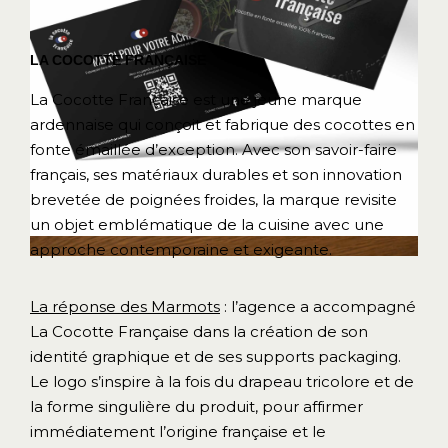
LA COCOTTE FRANÇAISE
La Cocotte Française est une jeune marque
ardennaise qui conçoit et fabrique des cocottes en
fonte émaillée d’exception. Avec son savoir-faire
français, ses matériaux durables et son innovation
brevetée de poignées froides, la marque revisite
un objet emblématique de la cuisine avec une
approche contemporaine et exigeante.
La réponse des Marmots
: l’agence a accompagné
La Cocotte Française dans la création de son
identité graphique et de ses supports packaging.
Le logo s’inspire à la fois du drapeau tricolore et de
la forme singulière du produit, pour affirmer
immédiatement l’origine française et le