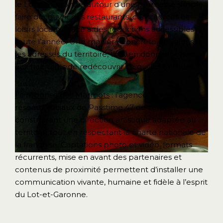
le Lot-et-Garonne, autour d’une promesse simple :
faire découvrir des restaurants, commerces et
loisirs locaux grâce à des réductions accessibles
toute l’année. Une manière concrète de valoriser
les adresses du territoire, tout en donnant envie
aux habitants de redécouvrir ce qui les entoure.
La réponse des Marmots
: l’agence a créé les
réseaux sociaux de Passtime 47 de zéro, en
construisant une direction artistique adaptée au
territoire tout en respectant la charte nationale de
la franchise. Captations photo et vidéo, formats
récurrents, mise en avant des partenaires et
contenus de proximité permettent d’installer une
communication vivante, humaine et fidèle à l’esprit
du Lot-et-Garonne.