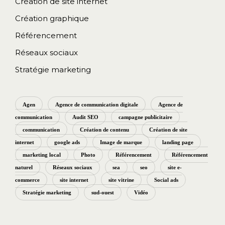
Création de site internet
Création graphique
Référencement
Réseaux sociaux
Stratégie marketing
Agen
Agence de communication digitale
Agence de
communication
Audit SEO
campagne publicitaire
communication
Création de contenu
Création de site
internet
google ads
Image de marque
landing page
marketing local
Photo
Référencement
Référencement
naturel
Réseaux sociaux
sea
seo
site e-
commerce
site internet
site vitrine
Social ads
Stratégie marketing
sud-ouest
Vidéo